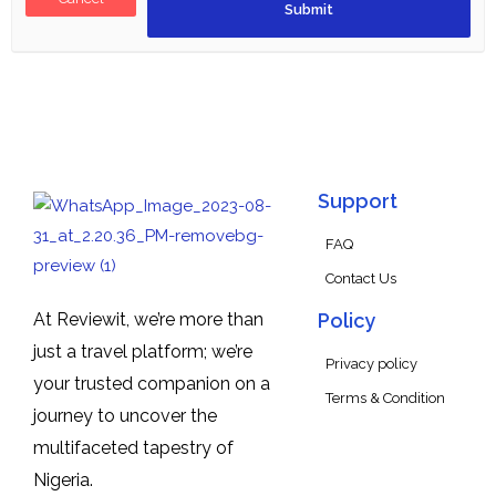
Support
FAQ
Contact Us
At Reviewit, we’re more than
Policy
just a travel platform; we’re
Privacy policy
your trusted companion on a
Terms & Condition
journey to uncover the
multifaceted tapestry of
Nigeria.