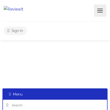
Sign In
Select a category and start a discussion telling us about
your experiences
Menu