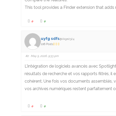
This tool provides a Finder extension that adds
0
0
uyfg sdfs
@iikge2324
106 Posts
#2
· May 5, 2026, 9:33 pm
L'intégration de logiciels avancés avec Spotligh
résultats de recherche et vos rapports filtrés, il 
cohérent. Une fois vos documents assemblés, vou
vos archives numériques restent parfaitement or
0
0