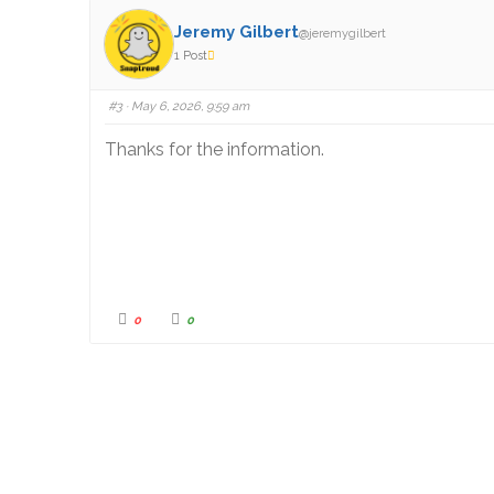
Jeremy Gilbert
@jeremygilbert
1 Post
#3
· May 6, 2026, 9:59 am
Thanks for the information.
0
0