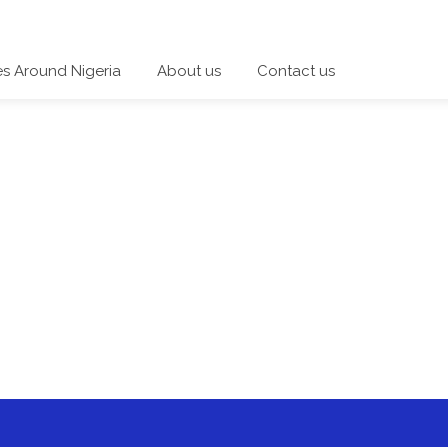
es Around Nigeria
About us
Contact us
 a category and start a discussion telling us about your expe