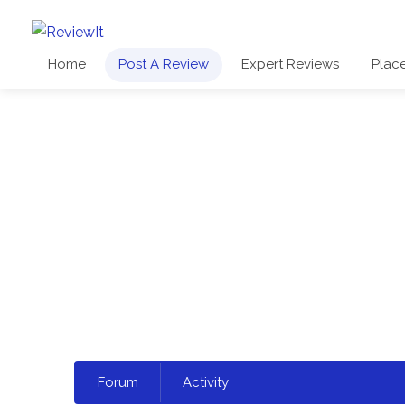
Home
Post A Review
Expert Reviews
Plac
Select
Forum
Activity