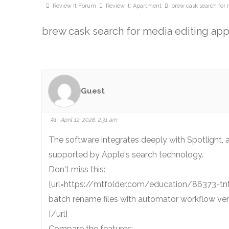
Review It Forum
Review It: Apartment
brew cask search for 
brew cask search for media editing app
Guest
#1
· April 12, 2026, 2:31 am
The software integrates deeply with Spotlight, al
supported by Apple's search technology.
Don't miss this:
[url=https://mtfolder.com/education/86373-tnt
batch rename files with automator workflow ve
[/url]
Compare the features: